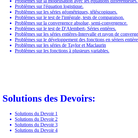
Problèmes sur la modélisation avec les équations différentielles.
Problèmes sur l'équation logistique.
Problèmes sur les séries géométriques, téléscopiques.
Problèmes sur le test de l'intégrale, tests de comparaison.
Problèmes sur la convergence absolue, semi-convergence.
Problèmes sur le test de D'Alembert- Séries entières.
Problèmes sur les séries entières-Intervalle et rayon de converg
Problèmes sur le développement des fonctions en sériers entière
Problèmes sur les séries de Taylor et Maclaurin
Problèmes sur les fonctions à plusieurs variables.
Solutions des Devoirs:
Solutions du Devoir 1
Solutions du Devoir 2
Solutions du Devoir 3
Solutions du Devoir 4